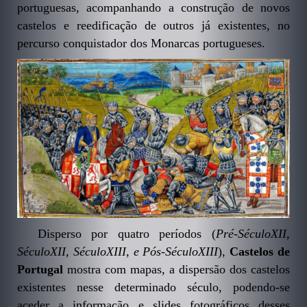
portuguesas, acompanhando a construção de novos
castelos e reedificação de outros já existentes, no
percurso conquistador dos Monarcas portugueses.
Disperso por quatro períodos (
Pré-SéculoXII,
SéculoXII, SéculoXIII, e Pós-SéculoXIII
),
Castelos de
Portugal
mostra com mapas, a dispersão dos castelos
existentes nesse determinado século, podendo-se
aceder a informação e slides fotográficos desses